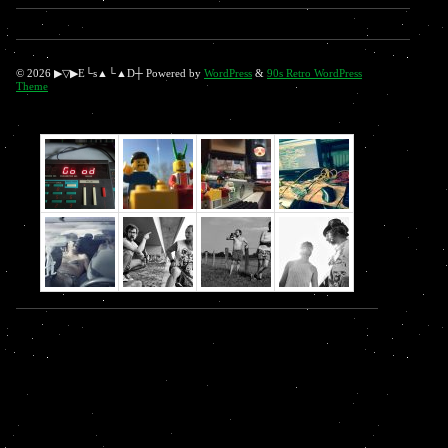
© 2026 ▶▽▶E└s▲└▲D┼ Powered by
WordPress
&
90s Retro WordPress
Theme