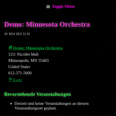
Toggle Menu
Menu
Demo: Minnesota Orchestra
Info
My Calendar
18. MAI 2022 12:16
News
Demo: Minnesota Orchestra
Stream / Video
1111 Nicollet Mall
Music
Minneapolis
,
MN
55403
United States
Impressum
612-371-5600
Datenschutzerklärung
Demo:
Karte
Minnesota
Orchestra
Bevorstehende Veranstaltungen
Keine kommenden Termine vorhanden.
Derzeit sind keine Veranstaltungen an diesem
Veranstaltungsort geplant.