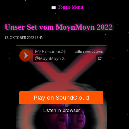
Toggle Menu
Menu
Unser Set vom MoynMoyn 2022
Info
My Calendar
12. OKTOBER 2022 13:45
News
Stream / Video
Music
Impressum
Datenschutzerklärung
Keine kommenden Termine vorhanden.