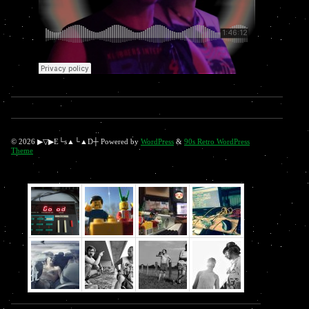
© 2026 ▶▽▶E└s▲└▲D┼ Powered by
WordPress
&
90s Retro WordPress
Theme