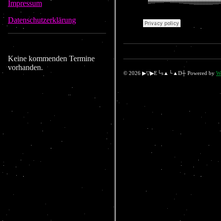
Impressum
Datenschutzerklärung
Keine kommenden Termine
vorhanden.
© 2026 ▶▽▶E└s▲└▲D┼ Powered by
W