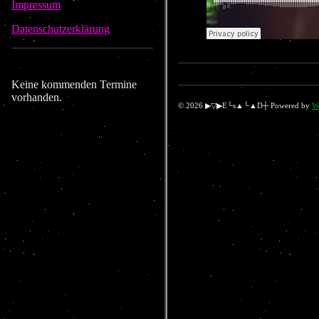
Impressum
Datenschutzerklärung
Keine kommenden Termine
vorhanden.
© 2026 ▶▽▶E└s▲└▲D┼ Powered by
W