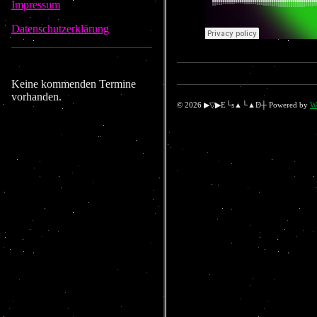
Impressum
Datenschutzerklärung
Keine kommenden Termine
vorhanden.
© 2026 ▶▽▶E└s▲└▲D┼ Powered by
W