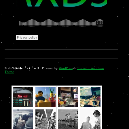
© 2026 ▶▽▶E└s▲└▲D┼ Powered by
WordPress
&
90s Retro WordPress
Theme