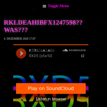
Toggle Menu
Menu
RKLDEAHIBFX1247598??
Info
WAS???
My Calendar
News
4. DEZEMBER 2020 17:07
Stream / Video
Music
Impressum
Datenschutzerklärung
Keine kommenden Termine vorhanden.