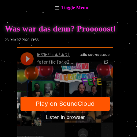
Toggle Menu
Menu
Was war das denn? Prooooost!
Info
My Calendar
28. MÄRZ 2020 13:56
News
Stream / Video
Music
Impressum
Datenschutzerklärung
Keine kommenden Termine vorhanden.