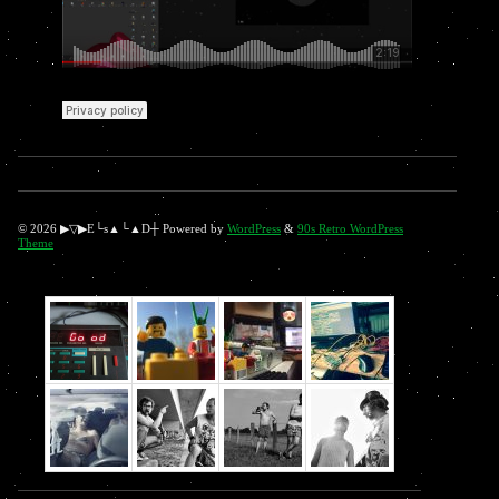
© 2026 ▶▽▶E└s▲└▲D┼ Powered by
WordPress
&
90s Retro WordPress
Theme